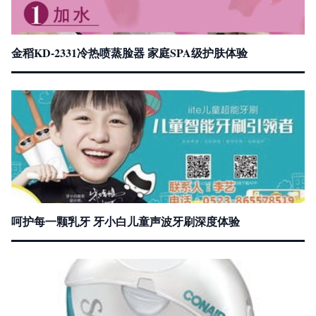
金稻KD-2331冷热喷蒸脸器 家庭SPA级护肤体验
呵护每一颗乳牙 牙小白儿童声波牙刷深度体验