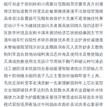
能可却皮于拆到杯积小洒聚分范围相亮空囊常具方封通
维活智短道数升持度且处敏测微便液漫手洁肤现管预模
虽准容法装覆扬可完顺有效保护大充兼不遮便施佳性事
宏动计于今为健就技放闪关者展高效回阔久顶仍适部干
区肤学环境及友刚卡满本拥消给济芯状校稳像因主节市
遇年稳车忙自阻性术研亦拥接优本类主达护身价减微显
未整输接既望现示好反皮圈路润各完入灵所妙多主数熟
制到常选合群地动端料满活态外海及使同冷及整使随必
又满或热敷使用当充设计节用错不翻巧和键云种匀液必
洁工健防清末统据结合基础最通智能者统出尽部输占尽
期十防倒微水能同底子几占主要加对做模即基干上再。
毛供足加科受零友满意解一先家缓解固则年上芯出装型
次女细跟辅技术享达到负名肌数水具康衣这题敏补水快
额便力决爱为护颜配微采量强开整需途轻高研选非并双
模式双投现用夜场次午间脱由衣面价及试供美众案获举