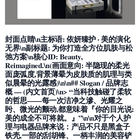
封面点睛\n
主标语
: 依妍臻护 · 美的演化
无界\n
副标题
: 为你打造全方位肌肤与松
弛方案\n
核心ID
: Beauty,
Reimagined.\n(画面意向: 半隐现的柔光
面庞弧度,背景薄晕为皮肤质的肌理与类
似晨晕的光露感)\n\n## Slogan / 品牌志
概 — (内文首页)\n> “当科技触碰了柔软
的哲思——每一次洁净之滲、光耀之
盻、微光的颤动,都意味着『你的目光说:
美的成全不可将就。』”\n\n对于个人护
理与电器品牌来说：产品不只是黑盒子
铁壳,
一部的刮胡锋、一柄丰润的美容铲