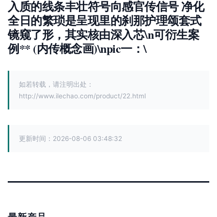
入质的线条丰壮符号向感官传信号
净化
全日的繁琐是呈现里的刹那护理颂套式
了形，其实核由深入芯
\n
可衍生案
镜窥
例** (内传概念画)\npic一：\
如若转载，请注明出处：
http://www.ilechao.com/product/22.html
更新时间：2026-08-06 03:48:32