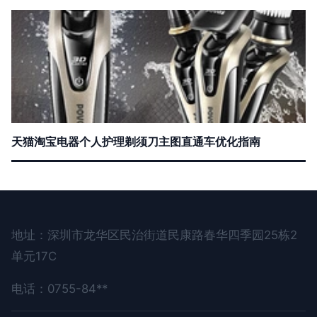
天猫淘宝电器个人护理剃须刀主图直通车优化指南
地址：深圳市龙华区民治街道民康路春华四季园25栋2
单元17C
电话：0755-84**